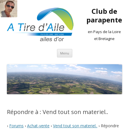
Club de
parapente
en Pays de la Loire
et Bretagne
Aller
Menu
au
contenu
Répondre à : Vend tout son materiel..
›
Forums
›
Achat-vente
›
Vend tout son materiel..
›
Répondre