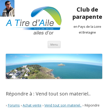
Club de
parapente
en Pays de la Loire
et Bretagne
Aller
Menu
au
contenu
Répondre à : Vend tout son materiel..
›
Forums
›
Achat-vente
›
Vend tout son materiel..
›
Répondre