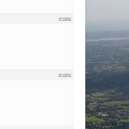
#10886
#10890