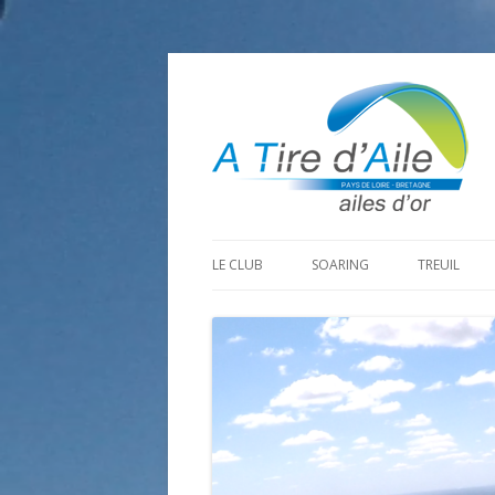
LE CLUB
SOARING
TREUIL
PROGRAMME SAISON 2026
LA MINE D’OR
PRÉPARAT
ADHÉRER
GOHAUD
ORGANISAT
CONTACT
LE PREDAIRE
LE MATÉRI
LA BOUTINARDIÈRE
AUTRES SITES DE VOL