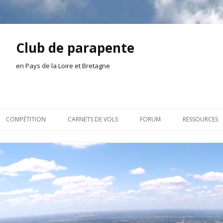
Club de parapente
en Pays de la Loire et Bretagne
Aller
au
COMPÉTITION
CARNETS DE VOLS
FORUM
RESSOURCES
contenu
ION AMONT
2026
INSCRIPTION/CONNEXION
DOCUMENTA
ION DE LA SÉANCE
2025
VIE DU CLUB
OUTILS
EL
2024
VOLS ET TREUIL
ACTEURS LOC
2023
AILLEURS SUR LE WEB
VIDÉOS
2022
ACHAT-VENTE