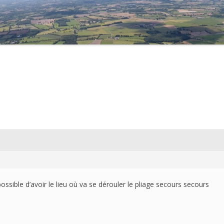
2021
2020
2019
2018
2017
2016
2015
2014
2013
possible d’avoir le lieu où va se dérouler le pliage secours secours
2012