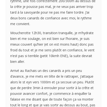
rythme, une fois correctement 200/300m au dessus de
la crête je pousse pas mal, je ne veux pas arriver trop
tard à la savoyarde pour ne pas me faire tordre. J’ai
deux bons canards de confiance avec moi, le rythme
me convient.
Moucherotte 12h30, transition tranquille, je m’hydrate
bien et me soulage, on est bien sur l’horaire, je suis
mieux couvert qu’hier (et on est moins haut) donc pas
froid du tout et je me sens plutôt en confiance, le vent
n’est pas si terrible (petit 10kmh ENE), la suite devrait
bien aller.
Arrivé au Rachais un des canards a pris un peu
d’avance, je me mets en tête de le rattraper, j’attaque
alors le st eyn vers 1000m et ça secoue un peu. Plutôt
que de perdre 3min à enrouler pour sortir à la crête et
pouvoir avancer confort, je commence à enquiller la
falaise en me disant que de toute façon ça va monter
tout le long et que je vais sortir au dessus au bout, pas