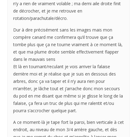
n’y a rien de vraiment volable ; ma demi aile droite finit
de décrocher, et je me retrouve en
rotation/parachutale/décro.
Dur à dire précisément sans les images mais mon
compère canard me confirmera qu’il trouve que ça
tombe plus que ça ne tourne vraiment à ce moment là,
et que ma plume droite semble effectivement flapper
dans le mauvais sens
Et là en tournant/reculant je vois arriver la falaise
derrière moi et je réalise que je suis en dessous des
arbres, donc ça va taper et il n’y aura rien pour
m’arrêter, je lâche tout et j’arrache donc mon secours
du pod en me disant que même si je glisse le long de la
falaise, ça fera un truc de plus qui me ralentit et/ou
pourra s’accrocher quelque part.
A ce moment-là je tape fort la paroi, bien verticale à cet
endroit, au niveau de mon 3/4 arrière gauche, et dès
que je me remet du choc et m’apprête à lancer mon