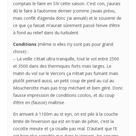
comptais le faire en SIV cette saison. C’est con, j’aurais
dû le faire à l’automne dernier (comme j’avais prévu,
mais conflit d’agenda donc j’ai annulé) et le souvenir de
ce que ça faisait m’aurait sûrement passé l’envie d’être
à fond au relief dans du turbulent.
Conditions
(même si elles n’y sont pas pour grand
chose) :
– La veille c’était ultra tranquille, tout le vol entre 2500
et 3500 dans des thermiques forts mais larges. Le
matin du vol sur le Vercors ça n’était pas fumant mais
plutôt peinard aussi, un petit coup de pied au cul au
Moucherotte mais pas trop méchant et bien géré. Donc
fausse impression de conditions coolos, et du coup
d’être en (fausse) maîtrise.
En arrivant à 1100m au st eyn, on est pile à la couche
limite de l’inversion qui est en train de péter, c’est la
cocotte minute et ça cisaille pas mal. D’autant que l’E
est bien plus sensible que dans le Vercors, les copains