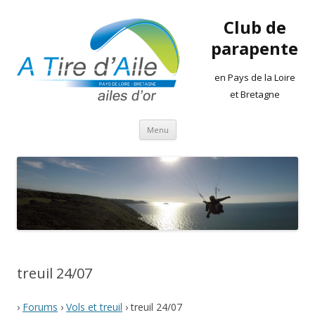
Club de
parapente
en Pays de la Loire
et Bretagne
Aller
Menu
au
contenu
treuil 24/07
›
Forums
›
Vols et treuil
›
treuil 24/07