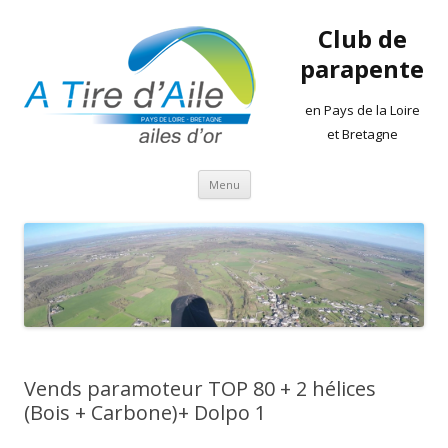
Club de
parapente
en Pays de la Loire
et Bretagne
Aller
Menu
au
contenu
Vends paramoteur TOP 80 + 2 hélices
(Bois + Carbone)+ Dolpo 1