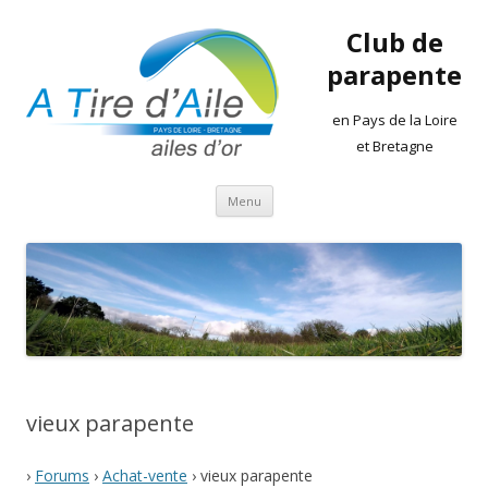
Club de
parapente
en Pays de la Loire
et Bretagne
Aller
Menu
au
contenu
vieux parapente
›
Forums
›
Achat-vente
›
vieux parapente