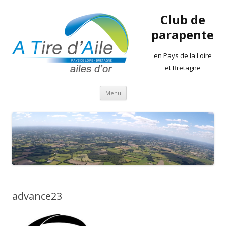
Club de
parapente
en Pays de la Loire
et Bretagne
Aller
Menu
au
contenu
advance23