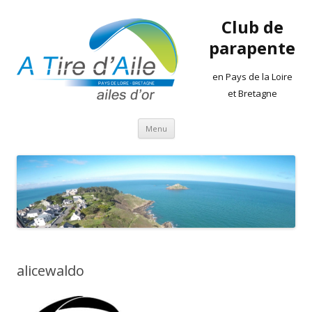
Club de
parapente
en Pays de la Loire
et Bretagne
Aller
Menu
au
contenu
alicewaldo