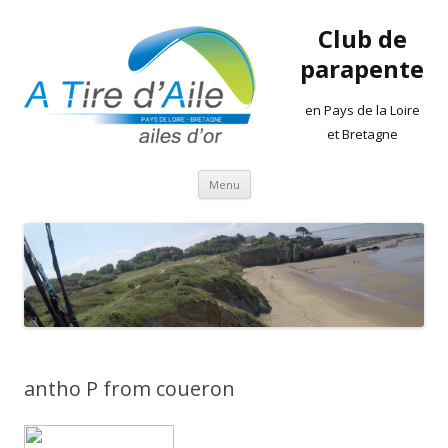
Club de
parapente
en Pays de la Loire
et Bretagne
Aller
Menu
au
contenu
antho P from coueron