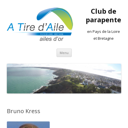
Club de
parapente
en Pays de la Loire
et Bretagne
Aller
Menu
au
contenu
Bruno Kress