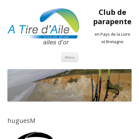
Club de
parapente
en Pays de la Loire
et Bretagne
Aller
Menu
au
contenu
huguesM