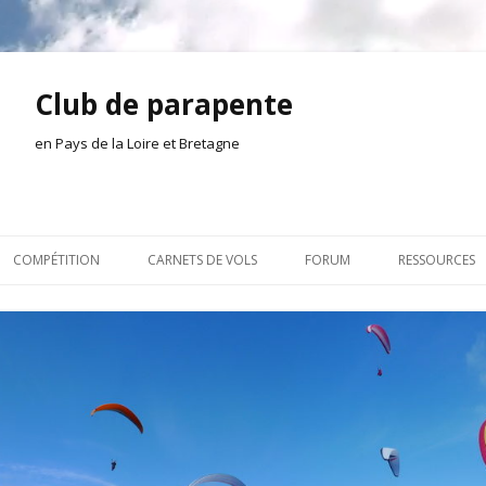
Club de parapente
en Pays de la Loire et Bretagne
Aller
au
COMPÉTITION
CARNETS DE VOLS
FORUM
RESSOURCES
contenu
ION AMONT
2026
INSCRIPTION/CONNEXION
DOCUMENTA
ION DE LA SÉANCE
2025
VIE DU CLUB
OUTILS
EL
2024
VOLS ET TREUIL
ACTEURS LOC
2023
AILLEURS SUR LE WEB
VIDÉOS
2022
ACHAT-VENTE