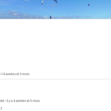
2021
2020
2019
2018
2017
2016
2015
 y a 14 années et 3 mois
2014
2013
ité : il y a 4 années et 5 mois
2012
 2