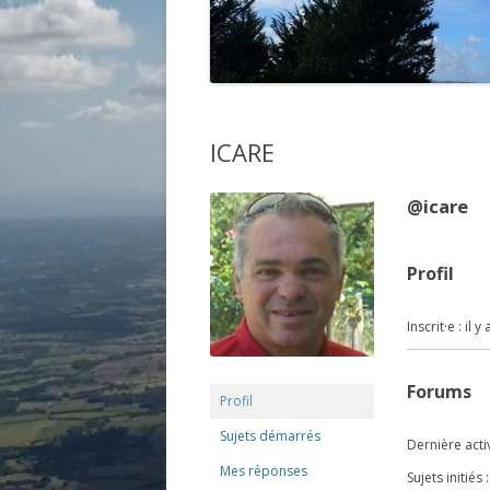
ICARE
@icare
Profil
Inscrit·e : il
Forums
Profil
Sujets démarrés
Dernière activ
Mes réponses
Sujets initiés :