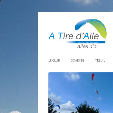
LE CLUB
SOARING
TREUIL
PROGRAMME SAISON 2026
LA MINE D’OR
PRÉPARAT
ADHÉRER
GOHAUD
ORGANISAT
CONTACT
LE PREDAIRE
LE MATÉRI
LA BOUTINARDIÈRE
AUTRES SITES DE VOL