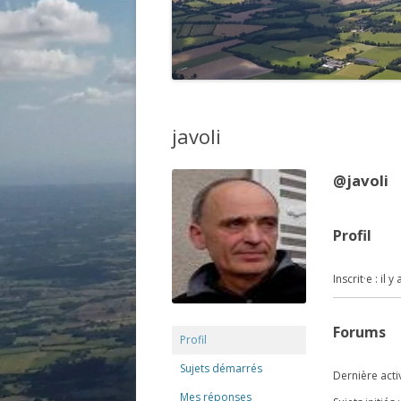
javoli
@javoli
Profil
Inscrit·e : il
Forums
Profil
Sujets démarrés
Dernière activ
Mes réponses