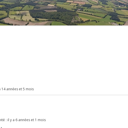
2021
2020
2019
2018
2017
2016
2015
 y a 14 années et 5 mois
2014
2013
2012
ité : il y a 6 années et 1 mois