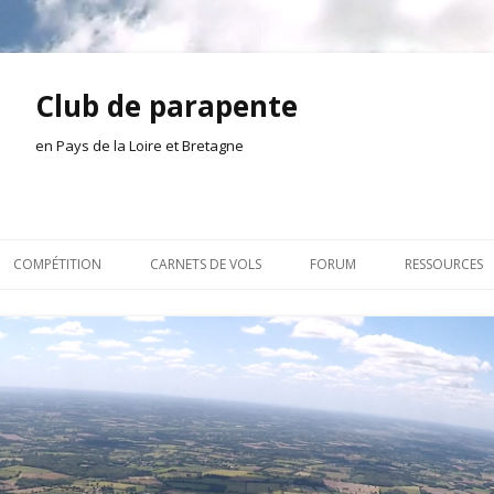
Club de parapente
en Pays de la Loire et Bretagne
Aller
au
COMPÉTITION
CARNETS DE VOLS
FORUM
RESSOURCES
contenu
ION AMONT
2026
INSCRIPTION/CONNEXION
DOCUMENTA
ION DE LA SÉANCE
2025
VIE DU CLUB
OUTILS
EL
2024
VOLS ET TREUIL
ACTEURS LOC
2023
AILLEURS SUR LE WEB
VIDÉOS
2022
ACHAT-VENTE