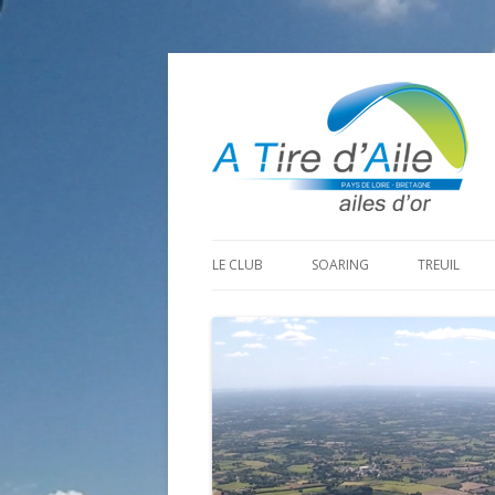
LE CLUB
SOARING
TREUIL
PROGRAMME SAISON 2026
LA MINE D’OR
PRÉPARAT
ADHÉRER
GOHAUD
ORGANISAT
CONTACT
LE PREDAIRE
LE MATÉRI
LA BOUTINARDIÈRE
AUTRES SITES DE VOL