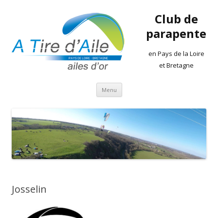
Club de
parapente
en Pays de la Loire
et Bretagne
Aller
Menu
au
contenu
Josselin