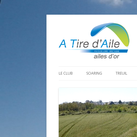
LE CLUB
SOARING
TREUIL
PROGRAMME SAISON 2026
LA MINE D’OR
PRÉPARAT
ADHÉRER
GOHAUD
ORGANISAT
CONTACT
LE PREDAIRE
LE MATÉRI
LA BOUTINARDIÈRE
AUTRES SITES DE VOL