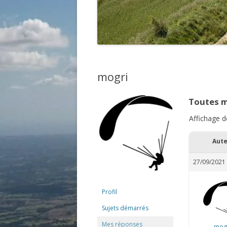
mogri
Toutes m
Affichage d
Aut
27/09/2021 
Profil
Sujets démarrés
Mes réponses
mog