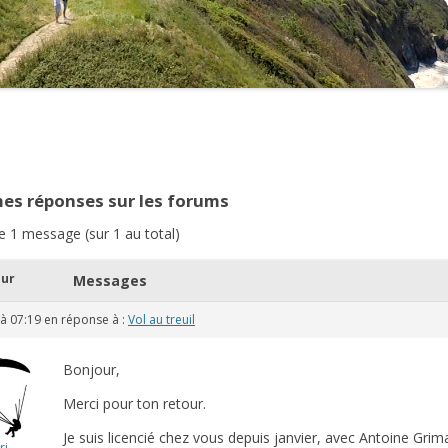
2021
2020
2019
2018
es réponses sur les forums
2017
e 1 message (sur 1 au total)
2016
eur
Messages
2015
à 07:19
en réponse à :
Vol au treuil
2014
2013
Bonjour,
Merci pour ton retour.
2012
Je suis licencié chez vous depuis janvier, avec Antoine G
ri