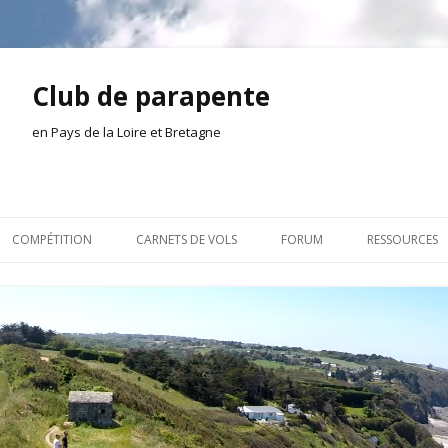
Club de parapente
en Pays de la Loire et Bretagne
Aller
au
COMPÉTITION
CARNETS DE VOLS
FORUM
RESSOURCES
contenu
ION AMONT
2026
INSCRIPTION/CONNEXION
DOCUMENTA
ION DE LA SÉANCE
2025
VIE DU CLUB
OUTILS
EL
2024
VOLS ET TREUIL
ACTEURS LOC
2023
AILLEURS SUR LE WEB
VIDÉOS
2022
ACHAT-VENTE