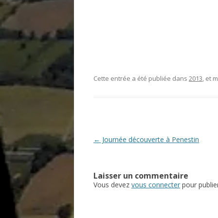
Cette entrée a été publiée dans
2013
, et
Navigation
←
Journée découverte à Penestin
des
articles
Laisser un commentaire
Vous devez
vous connecter
pour publie