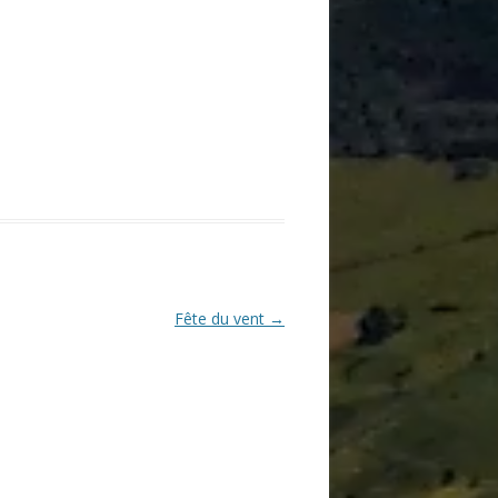
Fête du vent
→