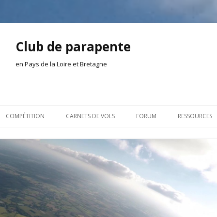
Club de parapente
en Pays de la Loire et Bretagne
Aller
au
COMPÉTITION
CARNETS DE VOLS
FORUM
RESSOURCES
contenu
ION AMONT
2026
INSCRIPTION/CONNEXION
DOCUMENTA
ION DE LA SÉANCE
2025
VIE DU CLUB
OUTILS
EL
2024
VOLS ET TREUIL
ACTEURS LOC
2023
AILLEURS SUR LE WEB
VIDÉOS
2022
ACHAT-VENTE