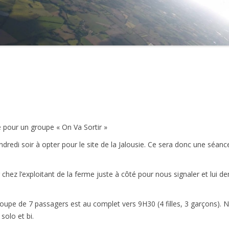
2021
2020
2019
2018
2017
2016
e pour un groupe « On Va Sortir »
ndredi soir à opter pour le site de la Jalousie. Ce sera donc une séan
2015
2014
hez l’exploitant de la ferme juste à côté pour nous signaler et lui de
2013
groupe de 7 passagers est au complet vers 9H30 (4 filles, 3 garçons).
2012
solo et bi.