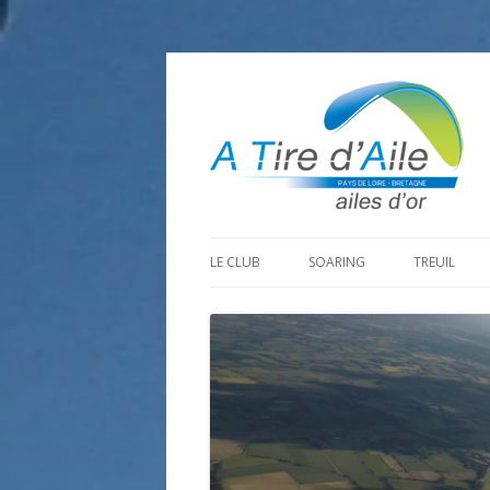
LE CLUB
SOARING
TREUIL
PROGRAMME SAISON 2026
LA MINE D’OR
PRÉPARAT
ADHÉRER
GOHAUD
ORGANISAT
CONTACT
LE PREDAIRE
LE MATÉRI
LA BOUTINARDIÈRE
AUTRES SITES DE VOL