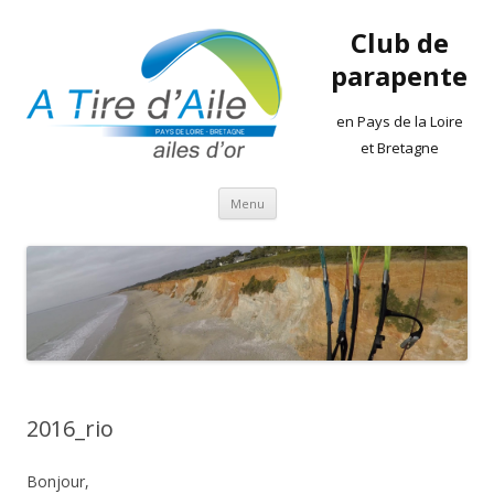
Club de
parapente
en Pays de la Loire
et Bretagne
Aller
Menu
au
contenu
2016_rio
Bonjour,