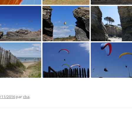
/11/2016
par
cba
.