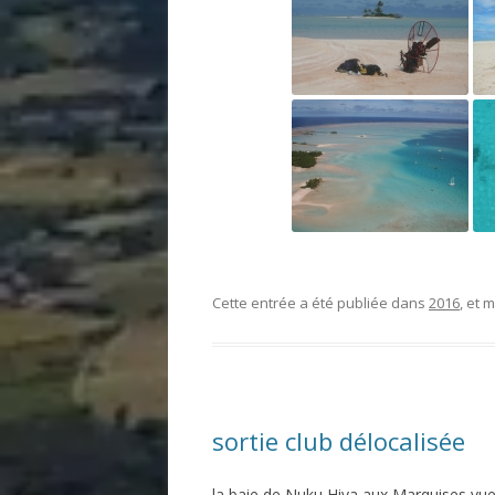
Cette entrée a été publiée dans
2016
, et
sortie club délocalisée
la baie de Nuku Hiva aux Marquises vue