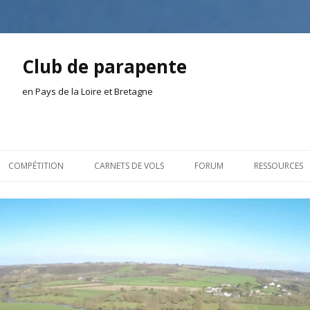
Club de parapente
en Pays de la Loire et Bretagne
Aller
au
COMPÉTITION
CARNETS DE VOLS
FORUM
RESSOURCES
contenu
ION AMONT
2026
INSCRIPTION/CONNEXION
DOCUMENTA
ION DE LA SÉANCE
2025
VIE DU CLUB
OUTILS
EL
2024
VOLS ET TREUIL
ACTEURS LOC
2023
AILLEURS SUR LE WEB
VIDÉOS
2022
ACHAT-VENTE