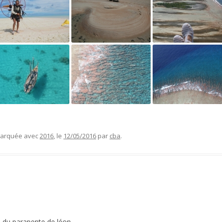
 marquée avec
2016
, le
12/05/2016
par
cba
.
 du parapente de léon.