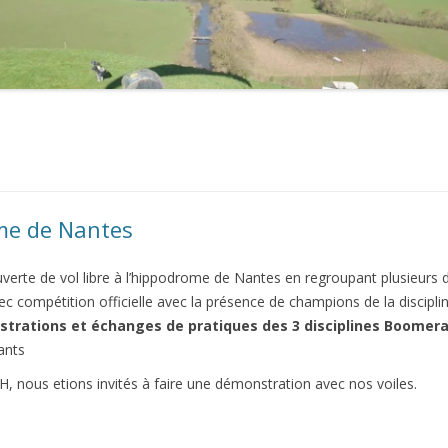
2021
2020
2019
2018
2017
me de Nantes
2016
rte de vol libre à l’hippodrome de Nantes en regroupant plusieurs di
2015
 compétition officielle avec la présence de champions de la discipli
trations et échanges de pratiques des 3 disciplines Boomera
2014
lants
2013
, nous etions invités à faire une démonstration avec nos voiles.
2012