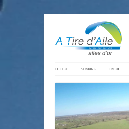
LE CLUB
SOARING
TREUIL
PROGRAMME SAISON 2026
LA MINE D’OR
PRÉPARAT
ADHÉRER
GOHAUD
ORGANISAT
CONTACT
LE PREDAIRE
LE MATÉRI
LA BOUTINARDIÈRE
AUTRES SITES DE VOL