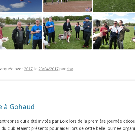
 marquée avec
2017
, le
23/04/2017
par
cba
.
e à Gohaud
ntreprise qui a été invitée par Loïc lors de la première journée déco
du club étaient présents pour aider lors de cette belle journée organi