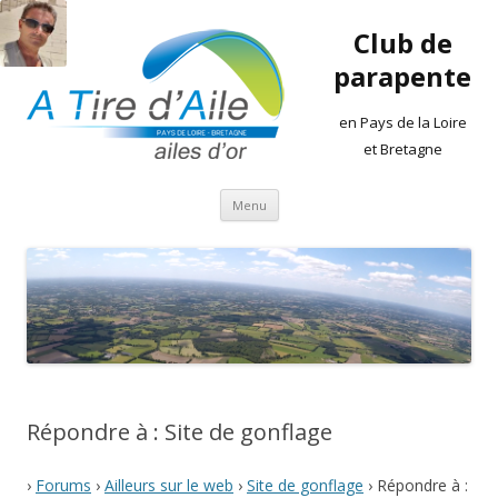
Club de
parapente
en Pays de la Loire
et Bretagne
Aller
Menu
au
contenu
Répondre à : Site de gonflage
›
Forums
›
Ailleurs sur le web
›
Site de gonflage
›
Répondre à :