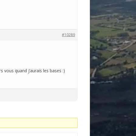
#10289
rs vous quand j’aurais les bases :)