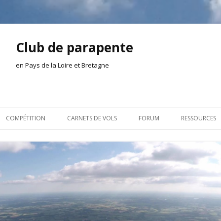
Club de parapente
en Pays de la Loire et Bretagne
Aller
au
COMPÉTITION
CARNETS DE VOLS
FORUM
RESSOURCES
contenu
ION AMONT
2026
INSCRIPTION/CONNEXION
DOCUMENTA
ION DE LA SÉANCE
2025
VIE DU CLUB
OUTILS
EL
2024
VOLS ET TREUIL
ACTEURS LOC
2023
AILLEURS SUR LE WEB
VIDÉOS
2022
ACHAT-VENTE