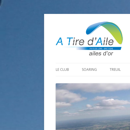
LE CLUB
SOARING
TREUIL
PROGRAMME SAISON 2026
LA MINE D’OR
PRÉPARAT
ADHÉRER
GOHAUD
ORGANISAT
CONTACT
LE PREDAIRE
LE MATÉRI
LA BOUTINARDIÈRE
AUTRES SITES DE VOL