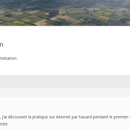
2021
2020
2019
on
2018
initiation
2017
2016
2015
2014
2013
 j’ai découvert la pratique sur internet par hasard pendant le premier 
2012
ente.