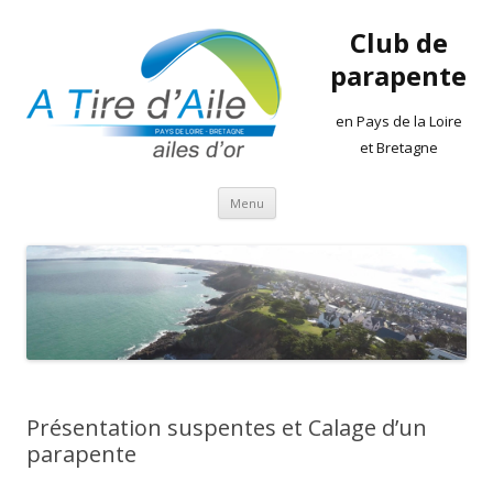
Club de
parapente
en Pays de la Loire
et Bretagne
Aller
Menu
au
contenu
Présentation suspentes et Calage d’un
parapente