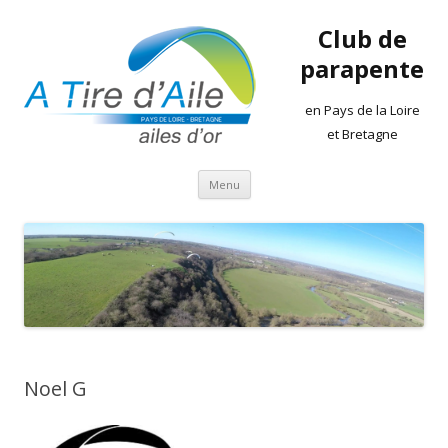
Club de
parapente
en Pays de la Loire
et Bretagne
Aller
Menu
au
contenu
Noel G