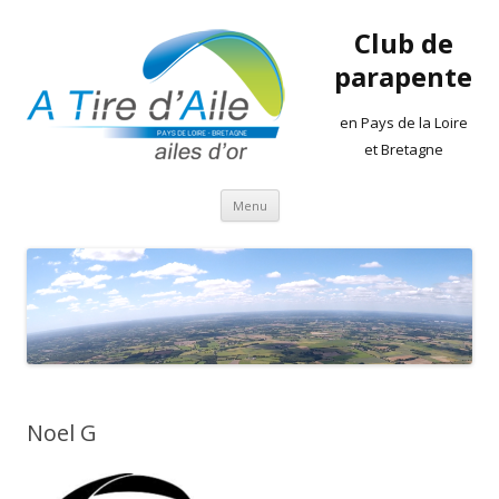
Club de
parapente
en Pays de la Loire
et Bretagne
Aller
Menu
au
contenu
Noel G