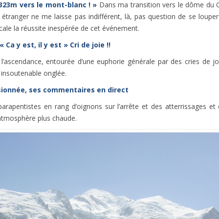
4323m vers le mont-blanc ! »
Dans ma transition vers le dôme du 
étranger ne me laisse pas indifférent, là, pas question de se loup
ale la réussite inespérée de cet événement.
a y est, il y est » Cri de joie !!
 l’ascendance, entourée d’une euphorie générale par des cries de j
 insoutenable onglée.
ssionnée, ses commentaires en direct
rapentistes en rang d’oignons sur l’arrête et des atterrissages et 
atmosphère plus chaude.