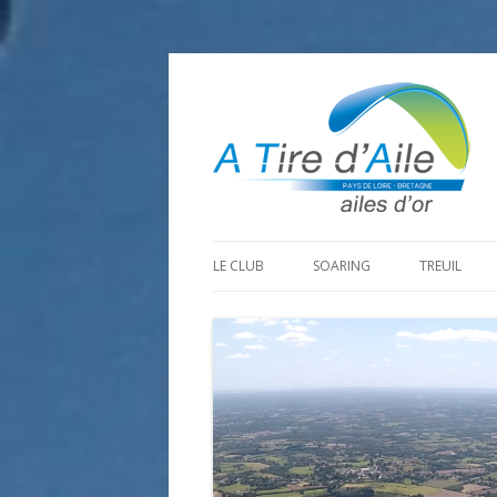
LE CLUB
SOARING
TREUIL
PROGRAMME SAISON 2026
LA MINE D’OR
PRÉPARAT
ADHÉRER
GOHAUD
ORGANISAT
CONTACT
LE PREDAIRE
LE MATÉRI
LA BOUTINARDIÈRE
AUTRES SITES DE VOL