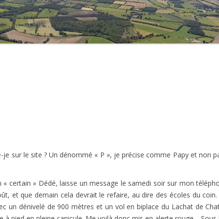
2021
2020
2019
2018
2017
2016
2015
e-je sur le site ? Un dénommé « P », je précise comme Papy et non p
2014
2013
Un « certain » Dédé, laisse un message le samedi soir sur mon télép
ût, et que demain cela devrait le refaire, au dire des écoles du coi
2012
c un dénivelé de 900 mètres et un vol en biplace du Lachat de Chatil
e à pied en pleine canicule. Me voilà donc mis en alerte rouge… Sous 