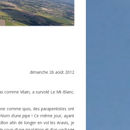
dimanche 26 août 2012
as comme Vilain, a survolé Le Mt-Blanc.
hone comme quoi, des parapentistes ont
n. Nom d’une pipe ! Ce même jour, ayant
lon afin de longer en vol les Aravis, je
le coup d‘une insolation et d’un vachage