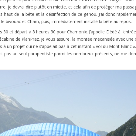
HISTORIQUE
re, je devrai dire plutôt en miette, et cela afin de protéger ma passa
lus haut de la bête et la désinfection de ce genou. J’ai donc rapidem
 le bivouac et Cham, puis, immédiatement installé la bête au repos.
30 et départ à 8 heures 30 pour Chamonix. J’appelle Dédé à l’entrée de
lécabine de PlanPraz. Je vous assure, la montée mécanisée avec une ch
s à un projet qui ne s’appelait pas à cet instant « vol du Mont Blanc
 pas un seul parapentiste parmi les nombreux présents, ne me donn