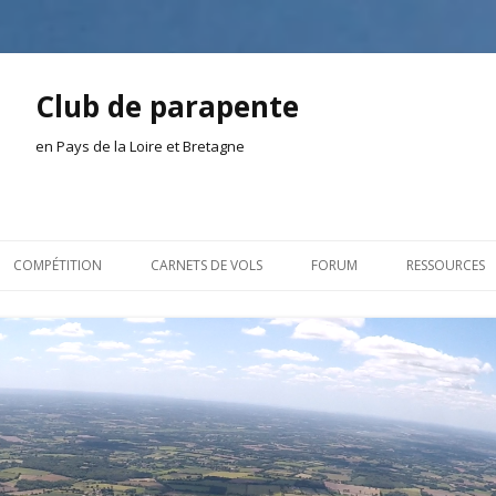
Club de parapente
en Pays de la Loire et Bretagne
Aller
au
COMPÉTITION
CARNETS DE VOLS
FORUM
RESSOURCES
contenu
ION AMONT
2026
INSCRIPTION/CONNEXION
DOCUMENTA
ION DE LA SÉANCE
2025
VIE DU CLUB
OUTILS
EL
2024
VOLS ET TREUIL
ACTEURS LOC
2023
AILLEURS SUR LE WEB
VIDÉOS
2022
ACHAT-VENTE