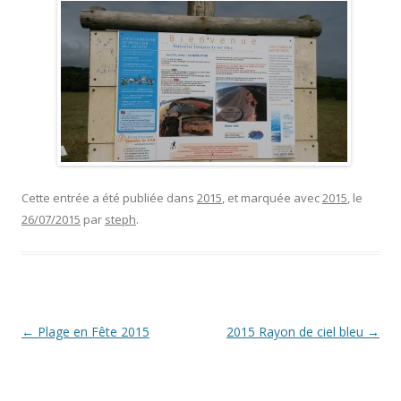
Cette entrée a été publiée dans
2015
, et marquée avec
2015
, le
26/07/2015
par
steph
.
Navigation
←
Plage en Fête 2015
2015 Rayon de ciel bleu
→
des
articles