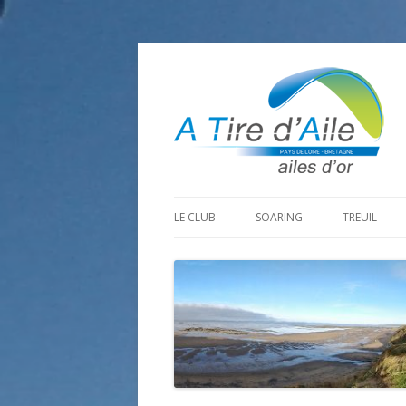
LE CLUB
SOARING
TREUIL
PROGRAMME SAISON 2026
LA MINE D’OR
PRÉPARAT
ADHÉRER
GOHAUD
ORGANISAT
CONTACT
LE PREDAIRE
LE MATÉRI
LA BOUTINARDIÈRE
AUTRES SITES DE VOL