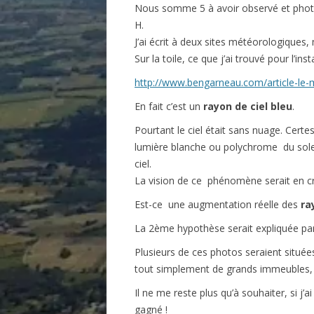
Nous somme 5 à avoir observé et photo
H.
J’ai écrit à deux sites météorologiques
Sur la toile, ce que j’ai trouvé pour l’in
http://www.bengarneau.com/article-le-
En fait c’est un
rayon de ciel bleu
.
Pourtant le ciel était sans nuage. Certes
lumière blanche ou polychrome du soleil.
ciel.
La vision de ce phénomène serait en cr
Est-ce une augmentation réelle des
ray
La 2ème hypothèse serait expliquée par la
Plusieurs de ces photos seraient située
tout simplement de grands immeubles, 
Il ne me reste plus qu’à souhaiter, si j
gagné !