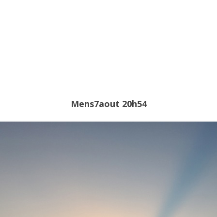
2021
2020
2019
2018
2017
Mens7aout 20h54
2016
2015
2014
2013
2012