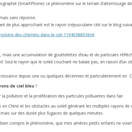
graphié (SmartPhone) ce phénomène sur le terrain d’atterrissage de
, mais sans réponse.
stant de plus approchant est le rayon crépusculaire cité sur le blog suiva
mystere-des-chemins-dans-le-ciel-119403889.html
, mais une accumulation de gouttelettes d’eau et de particules réfléchi
 Seul le rayon que le soleil couchant ne balaie pas, en raison d’un obs
oissance depuis une ou quelques décennies et particulièrement en C
ons de ciel bleu
?
 pollution et la prolifération des particules polluantes dans l’air.
s en Chine et les obstacles au soleil générant les multiples rayons 
mais sur des durée plus fugaces de quelques minutes.
’ai bien compris le phénomène, que mes arrières petits enfants ne voie