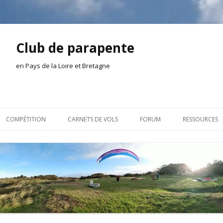
Club de parapente
en Pays de la Loire et Bretagne
Aller
au
COMPÉTITION
CARNETS DE VOLS
FORUM
RESSOURCES
contenu
ION AMONT
2026
INSCRIPTION/CONNEXION
DOCUMENTA
ION DE LA SÉANCE
2025
VIE DU CLUB
OUTILS
EL
2024
VOLS ET TREUIL
ACTEURS LOC
2023
AILLEURS SUR LE WEB
VIDÉOS
2022
ACHAT-VENTE