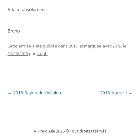
A faire absolument.
Bruno
Cette entrée a été publiée dans
2015
, et marquée avec
2015
, le
12/10/2015
par
steph
.
Navigation
←
2015 Rayon de ciel bleu
2015_Vauville
→
des
articles
A Tire d'Aile 2026 © Tous droits réservés