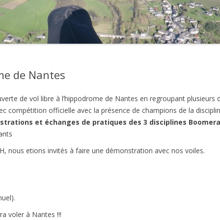
2021
2020
2019
me de Nantes
2018
rte de vol libre à l’hippodrome de Nantes en regroupant plusieurs di
2017
 compétition officielle avec la présence de champions de la discipli
2016
trations et échanges de pratiques des 3 disciplines Boomera
lants
2015
, nous etions invités à faire une démonstration avec nos voiles.
2014
2013
uel).
2012
ra voler à Nantes !!!