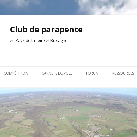
Club de parapente
en Pays de la Loire et Bretagne
Aller
au
COMPÉTITION
CARNETS DE VOLS
FORUM
RESSOURCES
contenu
ION AMONT
2026
INSCRIPTION/CONNEXION
DOCUMENTA
ION DE LA SÉANCE
2025
VIE DU CLUB
OUTILS
EL
2024
VOLS ET TREUIL
ACTEURS LOC
2023
AILLEURS SUR LE WEB
VIDÉOS
2022
ACHAT-VENTE