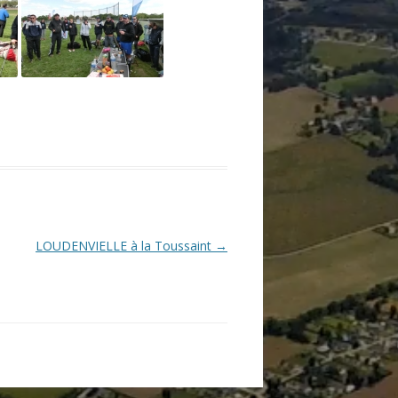
LOUDENVIELLE à la Toussaint
→