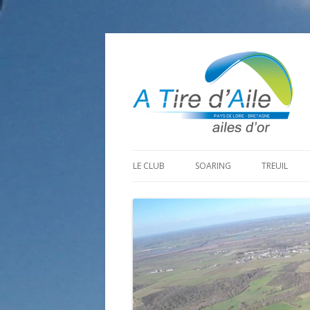
LE CLUB
SOARING
TREUIL
PROGRAMME SAISON 2026
LA MINE D’OR
PRÉPARAT
ADHÉRER
GOHAUD
ORGANISAT
CONTACT
LE PREDAIRE
LE MATÉRI
LA BOUTINARDIÈRE
AUTRES SITES DE VOL