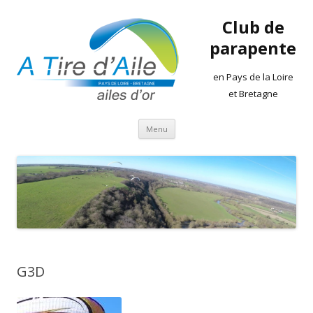
Club de
parapente
en Pays de la Loire
et Bretagne
Aller
Menu
au
contenu
G3D