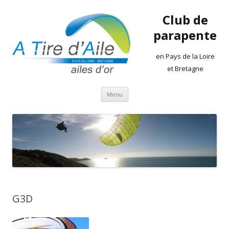
Club de
parapente
en Pays de la Loire
et Bretagne
Aller
Menu
au
contenu
G3D