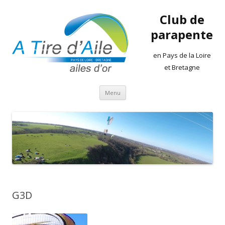
Club de
parapente
en Pays de la Loire
et Bretagne
Aller
Menu
au
contenu
G3D