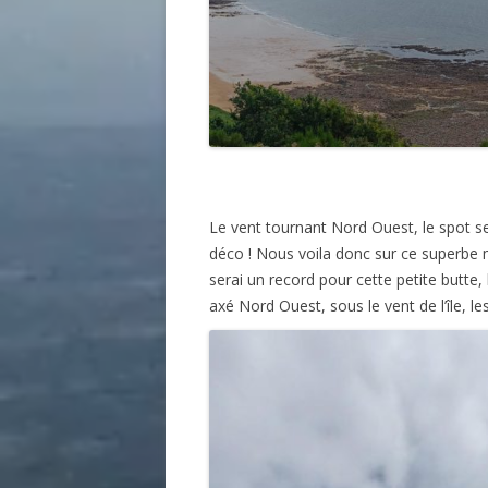
Le vent tournant Nord Ouest, le spot se
déco ! Nous voila donc sur ce superbe mi
serai un record pour cette petite butte,
axé Nord Ouest, sous le vent de l’île, l