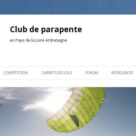
Club de parapente
en Pays de la Loire et Bretagne
Aller
au
COMPÉTITION
CARNETS DE VOLS
FORUM
RESSOURCES
contenu
ION AMONT
2026
INSCRIPTION/CONNEXION
DOCUMENTA
ION DE LA SÉANCE
2025
VIE DU CLUB
OUTILS
EL
2024
VOLS ET TREUIL
ACTEURS LOC
2023
AILLEURS SUR LE WEB
VIDÉOS
2022
ACHAT-VENTE