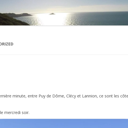
2021
2020
2019
ORIZED
2018
2017
2016
2015
2014
dernière minute, entre Puy de Dôme, Clécy et Lannion, ce sont les cô
2013
le mercredi soir.
2012