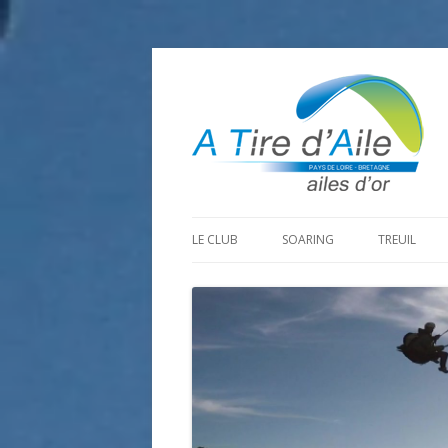
LE CLUB
SOARING
TREUIL
PROGRAMME SAISON 2026
LA MINE D’OR
PRÉPARAT
ADHÉRER
GOHAUD
ORGANISAT
CONTACT
LE PREDAIRE
LE MATÉRI
LA BOUTINARDIÈRE
AUTRES SITES DE VOL